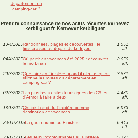
département en
camping-car ?
Prendre connaissance de nos actus récentes kernevez-
kerbiliguet.fr, Kernevez kerbiliguet.
10/4/2025
Randonnées, plages et découvertes : le
1 551
finistère sud au départ du kerleyou
aff.
04/4/2025
Où partir en vacances été 2025 : découvrez
2 650
le morbihan
aff.
29/3/2022
Que faire en Finistère quand il pleut et qu'on
3 631
sillonne les routes du département en
aff.
camping-car ?
02/3/2022
Les plus beaux sites touristiques des Côtes
4 480
d'Armor à faire à deux
aff.
13/1/2017
Choisir le sud du Finistère comme
5 963
destination de vacances
aff.
23/11/2015
La gastronomie au Finistère
5 443
aff.
23/11/2015
Les lieux incontournables au Finistère
5 391