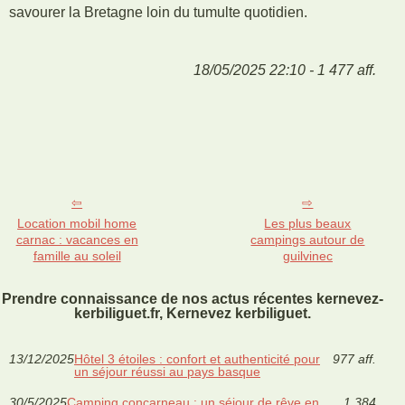
savourer la Bretagne loin du tumulte quotidien.
18/05/2025 22:10 - 1 477 aff.
Location mobil home
Les plus beaux
carnac : vacances en
campings autour de
famille au soleil
guilvinec
Prendre connaissance de nos actus récentes kernevez-
kerbiliguet.fr, Kernevez kerbiliguet.
13/12/2025
Hôtel 3 étoiles : confort et authenticité pour
977 aff.
un séjour réussi au pays basque
30/5/2025
Camping concarneau : un séjour de rêve en
1 384