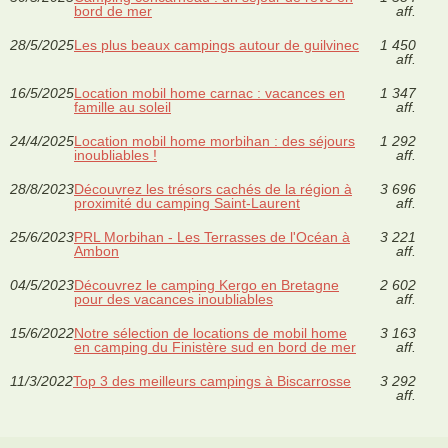
bord de mer
aff.
28/5/2025
Les plus beaux campings autour de guilvinec
1 450
aff.
16/5/2025
Location mobil home carnac : vacances en
1 347
famille au soleil
aff.
24/4/2025
Location mobil home morbihan : des séjours
1 292
inoubliables !
aff.
28/8/2023
Découvrez les trésors cachés de la région à
3 696
proximité du camping Saint-Laurent
aff.
25/6/2023
PRL Morbihan - Les Terrasses de l'Océan à
3 221
Ambon
aff.
04/5/2023
Découvrez le camping Kergo en Bretagne
2 602
pour des vacances inoubliables
aff.
15/6/2022
Notre sélection de locations de mobil home
3 163
en camping du Finistère sud en bord de mer
aff.
11/3/2022
Top 3 des meilleurs campings à Biscarrosse
3 292
aff.