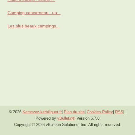
Camping concarneau : un...
Les plus beaux campings...
© 2026
Kernevez-kerbiliguet.fr
|
Plan du site
|
Cookies Policy
|
RSS
|
|
Powered by
vBulletin®
Version 5.7.0
Copyright © 2026 vBulletin Solutions, Inc. All rights reserved.