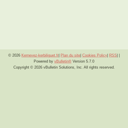
© 2026
Kernevez-kerbiliguet.fr
|
Plan du site
|
Cookies Policy
|
RSS
|
|
Powered by
vBulletin®
Version 5.7.0
Copyright © 2026 vBulletin Solutions, Inc. All rights reserved.