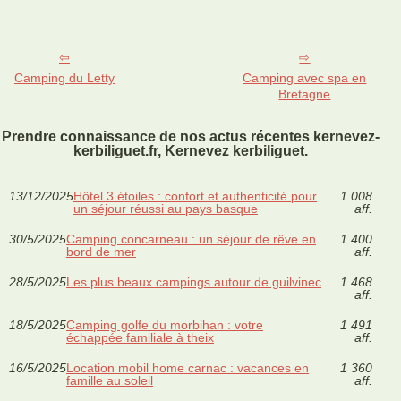
Camping du Letty
Camping avec spa en
Bretagne
Prendre connaissance de nos actus récentes kernevez-
kerbiliguet.fr, Kernevez kerbiliguet.
13/12/2025
Hôtel 3 étoiles : confort et authenticité pour
1 008
un séjour réussi au pays basque
aff.
30/5/2025
Camping concarneau : un séjour de rêve en
1 400
bord de mer
aff.
28/5/2025
Les plus beaux campings autour de guilvinec
1 468
aff.
18/5/2025
Camping golfe du morbihan : votre
1 491
échappée familiale à theix
aff.
16/5/2025
Location mobil home carnac : vacances en
1 360
famille au soleil
aff.