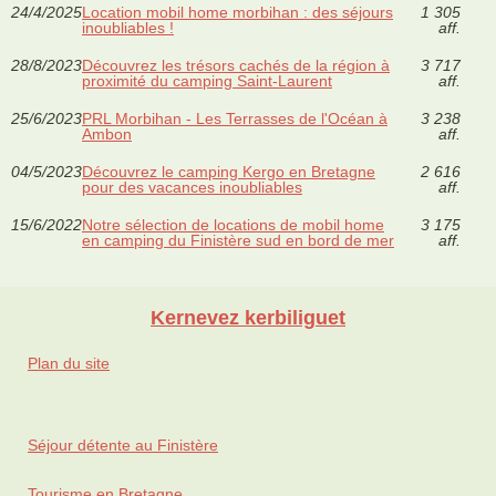
24/4/2025
Location mobil home morbihan : des séjours
1 305
inoubliables !
aff.
28/8/2023
Découvrez les trésors cachés de la région à
3 717
proximité du camping Saint-Laurent
aff.
25/6/2023
PRL Morbihan - Les Terrasses de l'Océan à
3 238
Ambon
aff.
04/5/2023
Découvrez le camping Kergo en Bretagne
2 616
pour des vacances inoubliables
aff.
15/6/2022
Notre sélection de locations de mobil home
3 175
en camping du Finistère sud en bord de mer
aff.
Kernevez kerbiliguet
Plan du site
Séjour détente au Finistère
Tourisme en Bretagne